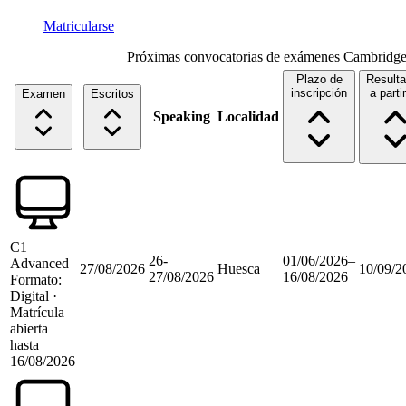
Matricularse
Próximas convocatorias de exámenes Cambridg
Plazo de
Result
inscripción
a parti
Examen
Escritos
Speaking
Localidad
C1
26-
01/06/2026
–
Advanced
27/08/2026
Huesca
10/09/2
27/08/2026
16/08/2026
Formato:
Digital
·
Matrícula
abierta
hasta
16/08/2026