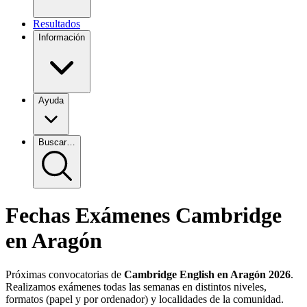
Resultados
Información
Ayuda
Buscar…
Fechas Exámenes Cambridge
Tarifas exámenes Cambridge
Blog
Certificados
¿Quieres ser centro pre
Exámenes
Recursos
Antes del examen
en Aragón
Matricúlate
Encuentra tu centro preparador
Preguntas frecuentes
El día del examen
Exámenes de muestra y tutoriales
Requisitos especiales
Cómo pun
Recu
¿Cómo me matriculo?
Fechas de examen
Herramientas
Después del examen
Próximas convocatorias de
Cambridge English en Aragón
2026
.
Categorías
Realizamos exámenes todas las semanas en distintos niveles,
Test de nivel
Consultas y apelaciones
Test & Train
He perdido mi certificado
Fechas de examen
Detección de fraude
formatos (papel y por ordenador) y localidades de la comunidad.
Exámenes Cambridge Zaragoza
Cambridge Digital
Young Learners Di