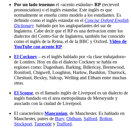
Por un lado tenemos
el «acento estándar»
RP
(recieved
pronunciation) o el inglés estandar. Este inglés es que
normalmente se enseña como modelo a los estudiantes. Es
definido como el inglés estandar en el
Concise Oxford English
Dictionary
hablado por los angloparlantes del sur de
Inglaterra. Cabe decir que el RP es una derivacion entre los
dialectos del Centro-Sur de Inglaterra, también fue conocido
como el inglés de la Reina, el de la BBC y Oxford.
Video de
YouTube con acento RP
El Cockney
– es el inglés hablado por «la clase trabajadora»
de Londres. Hoy en día el dialecto Cockney se habla en
regiones como: Dagenham, Barking, Billericay, Brentwood,
Romford, Chigwell, Loughton, Harlow, Basildon, Thurrock,
Cheshunt, Bexley, Sidcup, Welling and Eltham entre muchas
otras.
El Scouse
, es el llamado inglés de Liverpool es un dialecto de
inglés fundado en el area metropolitana de Merseyside y
asociado con la ciudad de Liverpool.
El característico
Mancunian
, de Manchester. Es hablado en
Manchester, patres de
Bury
,
Oldham
,
Salford
,
Bolton
,
Stockport
,
Tameside
y
Trafford
.