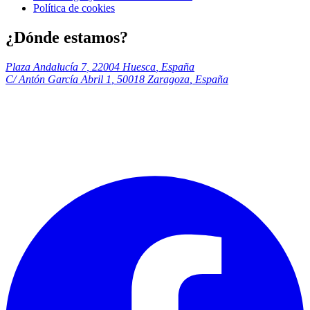
Política de cookies
¿Dónde estamos?
Plaza Andalucía 7
,
22004
Huesca
,
España
C/ Antón García Abril 1
,
50018
Zaragoza
,
España