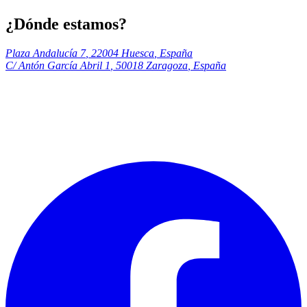
¿Dónde estamos?
Plaza Andalucía 7
,
22004
Huesca
,
España
C/ Antón García Abril 1
,
50018
Zaragoza
,
España