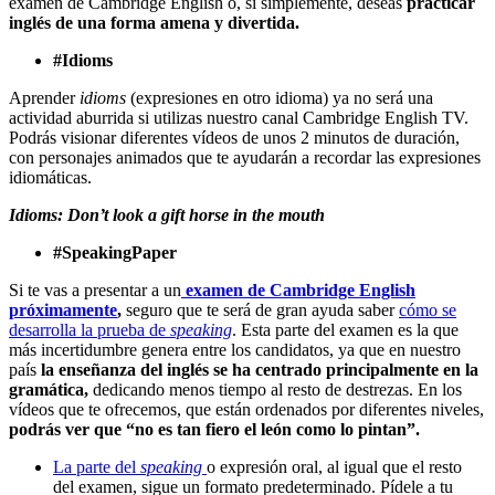
examen de Cambridge English o, si simplemente, deseas
practicar
inglés de una forma amena y divertida.
#Idioms
Aprender
idioms
(expresiones en otro idioma) ya no será una
actividad aburrida si utilizas nuestro canal Cambridge English TV.
Podrás visionar diferentes vídeos de unos 2 minutos de duración,
con personajes animados que te ayudarán a recordar las expresiones
idiomáticas.
Idioms: Don’t look a gift horse in the mouth
#SpeakingPaper
Si te vas a presentar a un
examen de Cambridge English
próximamente
,
seguro que te será de gran ayuda saber
cómo se
desarrolla la prueba de
speaking
. Esta parte del examen es la que
más incertidumbre genera entre los candidatos, ya que en nuestro
país
la enseñanza del inglés se ha centrado principalmente en la
gramática,
dedicando menos tiempo al resto de destrezas. En los
vídeos que te ofrecemos, que están ordenados por diferentes niveles,
podrás ver que “no es tan fiero el león como lo pintan”.
La parte del
speaking
o expresión oral, al igual que el resto
del examen, sigue un formato predeterminado. Pídele a tu